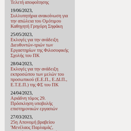
Τελετή αποφοίτησης
19/06/2023,
Συλλυπητήρια ανακοίνωση για
την απώλεια του Ομότιμου
Καθηγητή Γρηγόρη Σηφάκη
25/05/2023,
Εκλογές για την ανάδειξη
Διευθυντών-τριών των
Εργαστηρίων της Φιλοσοφικής
Σχολής του ΠΚ
28/04/2023,
Εκλογές για την ανάδειξη
εκπροσώπου των μελών του
προσωπικού (Ε.Ε.Π., Ε.ΔΙ.Π.,
Ε.Τ.Ε.Π.) της ΦΣ του ΠΚ
24/04/2023,
Αριάδνη τόμος 29.
Πρόσκληση υποβολής
επιστημονικών εργασιών
27/03/2023,
25η Απονομή βραβείου
'Μενέλαος Παρλαμάς',