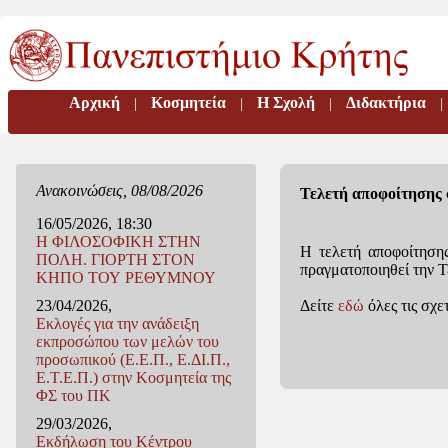
Αρχική
Κοσμητεία
H Σχολή
Διδακτήρια
|
|
|
|
Ανακοινώσεις, 08/08/2026
Τελετή αποφοίτησης σ
16/05/2026, 18:30
Η ΦΙΛΟΣΟΦΙΚΗ ΣΤΗΝ
Η τελετή αποφοίτησης
ΠΟΛΗ. ΓΙΟΡΤΗ ΣΤΟΝ
πραγματοποιηθεί την 
ΚΗΠΟ ΤΟΥ ΡΕΘΥΜΝΟΥ
Δείτε
εδώ
όλες τις σχε
23/04/2026,
Εκλογές για την ανάδειξη
εκπροσώπου των μελών του
προσωπικού (Ε.Ε.Π., Ε.ΔΙ.Π.,
Ε.Τ.Ε.Π.) στην Κοσμητεία της
ΦΣ του ΠΚ
29/03/2026,
Eκδήλωση του Κέντρου