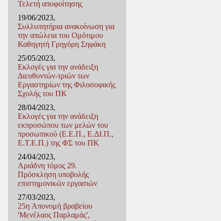
Τελετή αποφοίτησης
19/06/2023,
Συλλυπητήρια ανακοίνωση για
την απώλεια του Ομότιμου
Καθηγητή Γρηγόρη Σηφάκη
25/05/2023,
Εκλογές για την ανάδειξη
Διευθυντών-τριών των
Εργαστηρίων της Φιλοσοφικής
Σχολής του ΠΚ
28/04/2023,
Εκλογές για την ανάδειξη
εκπροσώπου των μελών του
προσωπικού (Ε.Ε.Π., Ε.ΔΙ.Π.,
Ε.Τ.Ε.Π.) της ΦΣ του ΠΚ
24/04/2023,
Αριάδνη τόμος 29.
Πρόσκληση υποβολής
επιστημονικών εργασιών
27/03/2023,
25η Απονομή βραβείου
'Μενέλαος Παρλαμάς',