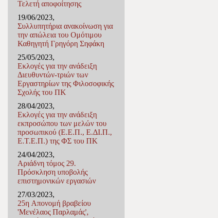
Τελετή αποφοίτησης
19/06/2023,
Συλλυπητήρια ανακοίνωση για
την απώλεια του Ομότιμου
Καθηγητή Γρηγόρη Σηφάκη
25/05/2023,
Εκλογές για την ανάδειξη
Διευθυντών-τριών των
Εργαστηρίων της Φιλοσοφικής
Σχολής του ΠΚ
28/04/2023,
Εκλογές για την ανάδειξη
εκπροσώπου των μελών του
προσωπικού (Ε.Ε.Π., Ε.ΔΙ.Π.,
Ε.Τ.Ε.Π.) της ΦΣ του ΠΚ
24/04/2023,
Αριάδνη τόμος 29.
Πρόσκληση υποβολής
επιστημονικών εργασιών
27/03/2023,
25η Απονομή βραβείου
'Μενέλαος Παρλαμάς',