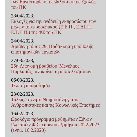
των Εργαστηρίων της Φιλοσοφικής Σχολής
του ΠΚ
28/04/2023,
Εκλογές για την ανάδειξη εκπροσώπου των
μελών του προσωπικού (Ε.Ε.Π., Ε.ΔΙ.Π.,
Ε.Τ.Ε.Π.) της ΦΣ του ΠΚ
24/04/2023,
Αριάδνη τόμος 29. Πρόσκληση υποβολής
επιστημονικών εργασιών
27/03/2023,
25η Απονομή βραβείου 'Μενέλαος
Παρλαμάς', ανακοίνωση αποτελεσμάτων
06/03/2023,
Τελετή αποφοίτησης
23/02/2023,
Τάλως-Τεχνητή Νοημοσύνη για τις
Ανθρωπιστικές και τις Κοινωνικές Επιστήμες
16/02/2023,
Ωρολόγιο πρόγραμμα μαθημάτων Ξένων
Γλωσσών Φ.Σ. εαρινού εξαμήνου 2022-2023
(ενημ. 16.2.2023)