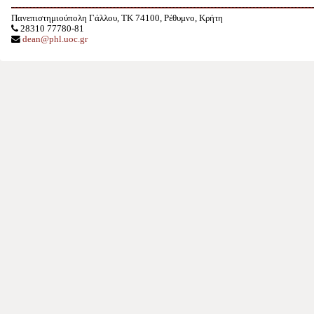
Πανεπιστημιούπολη Γάλλου, TK 74100, Ρέθυμνο, Κρήτη
28310 77780-81
dean@phl.uoc.gr