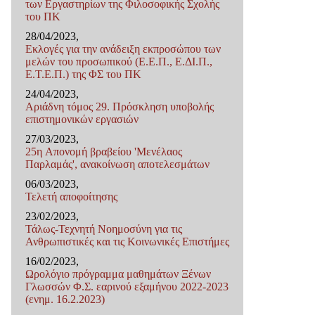
των Εργαστηρίων της Φιλοσοφικής Σχολής
του ΠΚ
28/04/2023,
Εκλογές για την ανάδειξη εκπροσώπου των
μελών του προσωπικού (Ε.Ε.Π., Ε.ΔΙ.Π.,
Ε.Τ.Ε.Π.) της ΦΣ του ΠΚ
24/04/2023,
Αριάδνη τόμος 29. Πρόσκληση υποβολής
επιστημονικών εργασιών
27/03/2023,
25η Απονομή βραβείου 'Μενέλαος
Παρλαμάς', ανακοίνωση αποτελεσμάτων
06/03/2023,
Τελετή αποφοίτησης
23/02/2023,
Τάλως-Τεχνητή Νοημοσύνη για τις
Ανθρωπιστικές και τις Κοινωνικές Επιστήμες
16/02/2023,
Ωρολόγιο πρόγραμμα μαθημάτων Ξένων
Γλωσσών Φ.Σ. εαρινού εξαμήνου 2022-2023
(ενημ. 16.2.2023)