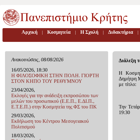
Αρχική
Κοσμητεία
H Σχολή
Διδακτήρια
|
|
|
|
Ανακοινώσεις, 08/08/2026
Διάλεξη 
16/05/2026, 18:30
Η Κοσμητ
Η ΦΙΛΟΣΟΦΙΚΗ ΣΤΗΝ ΠΟΛΗ. ΓΙΟΡΤΗ
Δημήτρη Μ
ΣΤΟΝ ΚΗΠΟ ΤΟΥ ΡΕΘΥΜΝΟΥ
με τίτλο:
23/04/2026,
Εκλογές για την ανάδειξη εκπροσώπου των
μελών του προσωπικού (Ε.Ε.Π., Ε.ΔΙ.Π.,
Την Τετάρ
Ε.Τ.Ε.Π.) στην Κοσμητεία της ΦΣ του ΠΚ
19:30
29/03/2026,
Eκδήλωση του Κέντρου Μεσογειακού
Πολιτισμού
18/03/2026,