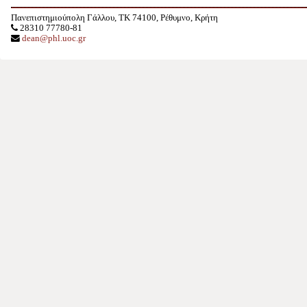
Πανεπιστημιούπολη Γάλλου, TK 74100, Ρέθυμνο, Κρήτη
28310 77780-81
dean@phl.uoc.gr