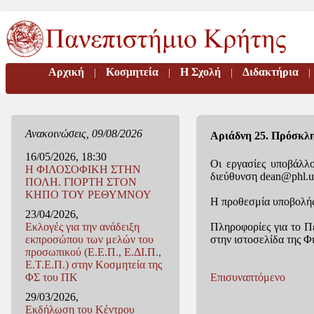
Αρχική
Κοσμητεία
H Σχολή
Διδακτήρια
|
|
|
|
Ανακοινώσεις, 09/08/2026
Αριάδνη 25. Πρόσκλ
16/05/2026, 18:30
Οι εργασίες υποβάλλο
Η ΦΙΛΟΣΟΦΙΚΗ ΣΤΗΝ
διεύθυνση dean@phl.uo
ΠΟΛΗ. ΓΙΟΡΤΗ ΣΤΟΝ
ΚΗΠΟ ΤΟΥ ΡΕΘΥΜΝΟΥ
Η προθεσμία υποβολής 
23/04/2026,
Πληροφορίες για το Πε
Εκλογές για την ανάδειξη
στην ιστοσελίδα της Φι
εκπροσώπου των μελών του
προσωπικού (Ε.Ε.Π., Ε.ΔΙ.Π.,
Ε.Τ.Ε.Π.) στην Κοσμητεία της
Eπισυναπτόμενο
ΦΣ του ΠΚ
29/03/2026,
Eκδήλωση του Κέντρου