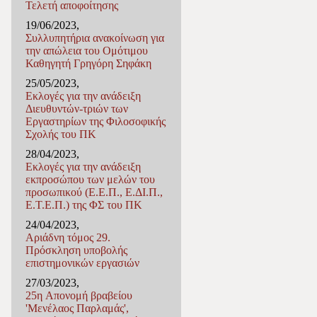
Τελετή αποφοίτησης
19/06/2023,
Συλλυπητήρια ανακοίνωση για
την απώλεια του Ομότιμου
Καθηγητή Γρηγόρη Σηφάκη
25/05/2023,
Εκλογές για την ανάδειξη
Διευθυντών-τριών των
Εργαστηρίων της Φιλοσοφικής
Σχολής του ΠΚ
28/04/2023,
Εκλογές για την ανάδειξη
εκπροσώπου των μελών του
προσωπικού (Ε.Ε.Π., Ε.ΔΙ.Π.,
Ε.Τ.Ε.Π.) της ΦΣ του ΠΚ
24/04/2023,
Αριάδνη τόμος 29.
Πρόσκληση υποβολής
επιστημονικών εργασιών
27/03/2023,
25η Απονομή βραβείου
'Μενέλαος Παρλαμάς',