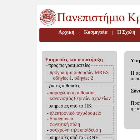
Αρχική
Κοσμητεία
H Σχολή
|
|
Υπηρεσίες και υποστήριξη
Υπη
προς τις γραμματείες
-
πρόγραμμα αιθουσών MRBS
Η πα
oδηγίες 1
,
οδηγίες 2
υποσ
για τις αίθουσες
Σύν
-
παραχώρηση αίθουσας
-
κανονισμός θερινών σχολείων
Πρό
υπηρεσίες από το ΠΚ
η κα
-
ηλεκτρονικό ταχυδρομείο
-
Studentweb
-
φωνητική πύλη
-
ασύχρονη τηλεκπαίδευση
υπηρεσίες από το GRNET