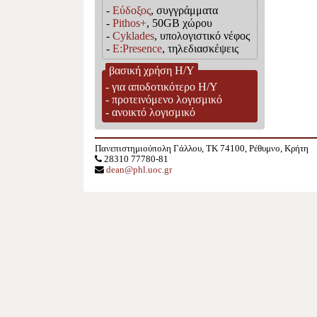
-
Εύδοξος
, συγγράμματα
-
Pithos+
, 50GB χώρου
-
Cyklades
, υπολογιστικό νέφος
-
Ε:Presence
, τηλεδιασκέψεις
βασική χρήση Η/Υ
-
για αποδοτικότερο Η/Υ
-
προτεινόμενο λογισμικό
-
ανοικτό λογισμικό
Πανεπιστημιούπολη Γάλλου, TK 74100, Ρέθυμνο, Κρήτη
28310 77780-81
dean@phl.uoc.gr